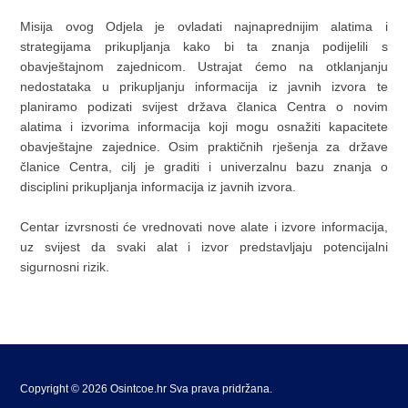
Misija ovog Odjela je ovladati najnaprednijim alatima i
strategijama prikupljanja kako bi ta znanja podijelili s
obavještajnom zajednicom. Ustrajat ćemo na otklanjanju
nedostataka u prikupljanju informacija iz javnih izvora te
planiramo podizati svijest država članica Centra o novim
alatima i izvorima informacija koji mogu osnažiti kapacitete
obavještajne zajednice. Osim praktičnih rješenja za države
članice Centra, cilj je graditi i univerzalnu bazu znanja o
disciplini prikupljanja informacija iz javnih izvora.
Centar izvrsnosti će vrednovati nove alate i izvore informacija,
uz svijest da svaki alat i izvor predstavljaju potencijalni
sigurnosni rizik.
Copyright © 2026 Osintcoe.hr Sva prava pridržana.