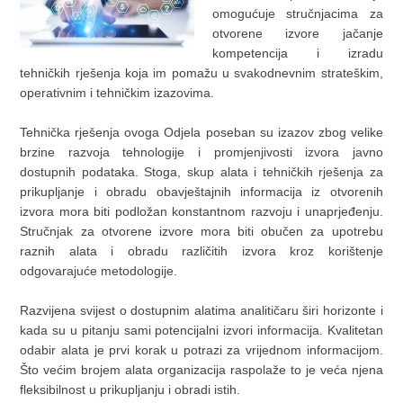
omogućuje stručnjacima za
otvorene izvore jačanje
kompetencija i izradu
tehničkih rješenja koja im pomažu u svakodnevnim strateškim,
operativnim i tehničkim izazovima.
Tehnička rješenja ovoga Odjela poseban su izazov zbog velike
brzine razvoja tehnologije i promjenjivosti izvora javno
dostupnih podataka. Stoga, skup alata i tehničkih rješenja za
prikupljanje i obradu obavještajnih informacija iz otvorenih
izvora mora biti podložan konstantnom razvoju i unaprjeđenju.
Stručnjak za otvorene izvore mora biti obučen za upotrebu
raznih alata i obradu različitih izvora kroz korištenje
odgovarajuće metodologije.
Razvijena svijest o dostupnim alatima analitičaru širi horizonte i
kada su u pitanju sami potencijalni izvori informacija. Kvalitetan
odabir alata je prvi korak u potrazi za vrijednom informacijom.
Što većim brojem alata organizacija raspolaže to je veća njena
fleksibilnost u prikupljanju i obradi istih.