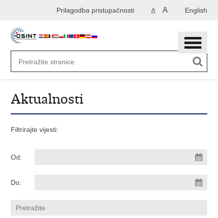
Preskoči
A
Prilagodba pristupačnosti
English
A
na
glavni
sadržaj
Aktualnosti
Filtrirajte vijesti:
Od:
Do: