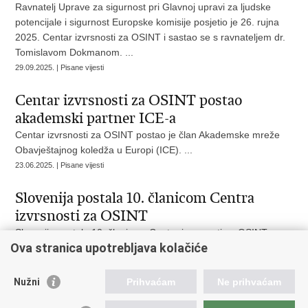
Ravnatelj Uprave za sigurnost pri Glavnoj upravi za ljudske
potencijale i sigurnost Europske komisije posjetio je 26. rujna
2025. Centar izvrsnosti za OSINT i sastao se s ravnateljem dr.
Tomislavom Dokmanom. ...
29.09.2025. | Pisane vijesti
Centar izvrsnosti za OSINT postao
akademski partner ICE-a
Centar izvrsnosti za OSINT postao je član Akademske mreže
Obavještajnog koledža u Europi (ICE). ...
23.06.2025. | Pisane vijesti
Slovenija postala 10. članicom Centra
izvrsnosti za OSINT
Slovenija postala 10. članicom Centra izvrsnosti za OSINT ...
Ova stranica upotrebljava kolačiće
16.05.2025. | Pisane vijesti
Austrija postala članicom Centra
Nužni
Prihvaćam
Ne prihvaćam
izvrsnosti za OSINT