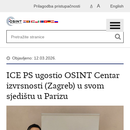
Preskoči
A
Prilagodba pristupačnosti
English
A
na
glavni
sadržaj
Objavljeno: 12.03.2026.
ICE PS ugostio OSINT Centar
izvrsnosti (Zagreb) u svom
sjedištu u Parizu