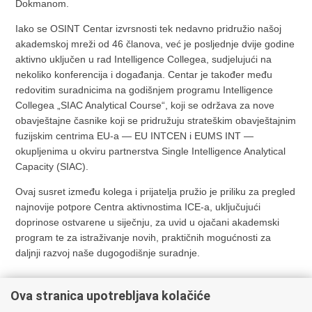
Dokmanom
.
Iako se OSINT Centar izvrsnosti tek nedavno pridružio našoj
akademskoj mreži od 46 članova, već je posljednje dvije godine
aktivno uključen u rad Intelligence Collegea, sudjelujući na
nekoliko konferencija i događanja. Centar je također među
redovitim suradnicima na godišnjem programu Intelligence
Collegea „SIAC Analytical Course“, koji se održava za nove
obavještajne časnike koji se pridružuju strateškim obavještajnim
fuzijskim centrima EU-a —
EU INTCEN
i
EUMS INT
—
okupljenima u okviru partnerstva
Single Intelligence Analytical
Capacity
(SIAC).
Ovaj susret između kolega i prijatelja pružio je priliku za pregled
najnovije potpore Centra aktivnostima ICE-a, uključujući
doprinose ostvarene u siječnju, za uvid u ojačani akademski
program te za istraživanje novih, praktičnih mogućnosti za
daljnji razvoj naše dugogodišnje suradnje.
Ova stranica upotrebljava kolačiće
Pisane vijesti