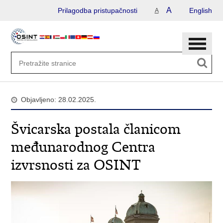
Preskoči
A
Prilagodba pristupačnosti
English
A
na
glavni
sadržaj
Objavljeno: 28.02.2025.
Švicarska postala članicom
međunarodnog Centra
izvrsnosti za OSINT