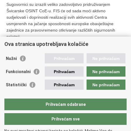
Sugovornici su izrazili veliko zadovoljstvo pridruživanjem
Švicarske OSINT CoE-u. FIS će od sada moći aktivno
sudjelovati i doprinositi realizaciji svih aktivnosti Centra
usmjerenih na jačanje sposobnosti europske obavještajne
zajednice za pravovremeno otkrivanje različitih sigurnosnih
prijetnji.
Ova stranica upotrebljava kolačiće
Pisane vijesti
Nužni
Prihvaćam
Ne prihvaćam
Funkcionalni
Prihvaćam
Ne prihvaćam
Prethodna
Sljedeća
Austrija postala članicom
Švicarska donijela službenu
Statistički
Prihvaćam
Ne prihvaćam
Centra izvrsnosti za OSINT
odluku o pristupanju OSINT
CoE-u
Prihvaćam odabrane
Ispiši
Podijeli
Prihvaćam sve
stranicu
na
Facebooku